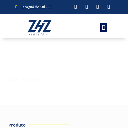
Jaraguá do Sul - SC
DOBRADEIRA DE ARAME WB
1007 – 3D CNC
Início
»
Produtos
»
Dobradeira de arame WB 1007 – 3D CNC
Produto