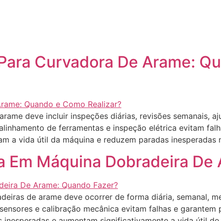
Para Curvadora De Arame: Q
ame deve incluir inspeções diárias, revisões semanais, aj
, alinhamento de ferramentas e inspeção elétrica evitam f
 a vida útil da máquina e reduzem paradas inesperadas n
a Em Máquina Dobradeira De
eiras de arame deve ocorrer de forma diária, semanal, m
e sensores e calibração mecânica evitam falhas e garante
inesperadas e aumentam significativamente a vida útil d