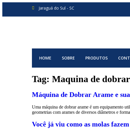
Jaraguá do Sul - SC
HOME
SOBRE
PRODUTOS
CONT
Tag:
Maquina de dobrar
Máquina de Dobrar Arame e sua 
Uma máquina de dobrar arame é um equipamento utiliza
geometrias com arames de diversos diâmetros e form
Você já viu como as molas fazem 