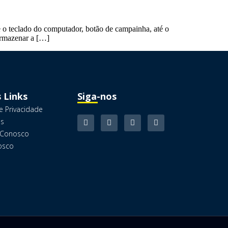
de o teclado do computador, botão de campainha, até o
 armazenar a […]
 Links
Siga-nos
de Privacidade
as
 Conosco
osco