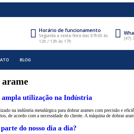
Horário de funcionamento
Wha
Segunda a sexta-feira das 07h30 às
(47) 
12h / 13h às 17h
ATO
BLOG
 arame
ampla utilização na Indústria
do na indústria metalúrgica para dobrar arames com precisão e eficiên
atos, de acordo com a necessidade do cliente. A máquina de dobrar ar
parte do nosso dia a dia?