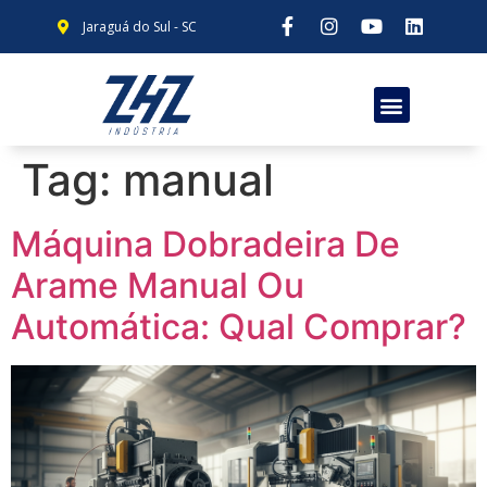
Jaraguá do Sul - SC
Tag:
manual
Máquina Dobradeira De
Arame Manual Ou
Automática: Qual Comprar?