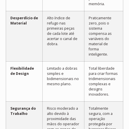
memória.
Desperdício de
Alto índice de
Praticamente
Material
refugo nas
zero, pois o
primeiras peças
sistema
de cada lote até
compensa as
acertar o canal de
variáveis do
dobra.
material de
forma
inteligente.
Flexibilidade
Limitado a dobras
Total liberdade
de Design
simples e
para criar formas
bidimensionais no
tridimensionais
mesmo plano.
complexas e
designs
inovadores.
Segurança do
Risco moderado a
Totalmente
Trabalho
alto devido à
segura, com a
proximidade das
operação
mãos do operador
protegida por