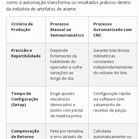
como a automação transforma os resultados práticos dentro
da indústria de artefatos de arame.
Critério de
Processo
Processo
Produção
Manual ou
Automatizado com
Semiautomático
CNC
Precisão e
Depende
Garante tolerâncias
Repetibilidade
fortemente da
milimétricas
habilidade do
constantes
operador e sofre
independentemente
variações ao
do volume do lote.
longo do dia.
Tempo de
Exige ajustes
Configuração rápida
Configuração
mecânicos
via software com
(Setup)
demorados e
salvamento de
testes com perda
receitas de peças.
de matéria prima.
Compensação
Feita por tentativa
Calculada
de Retorno
e erro através de
automaticamente ou